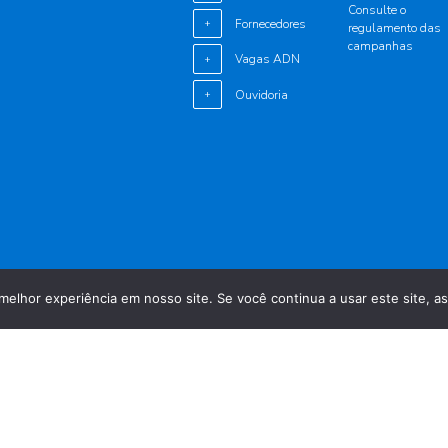
Consulte o
Fornecedores
+
regulamento das
campanhas
Vagas ADN
+
Ouvidoria
+
melhor experiência em nosso site. Se você continua a usar este site, a