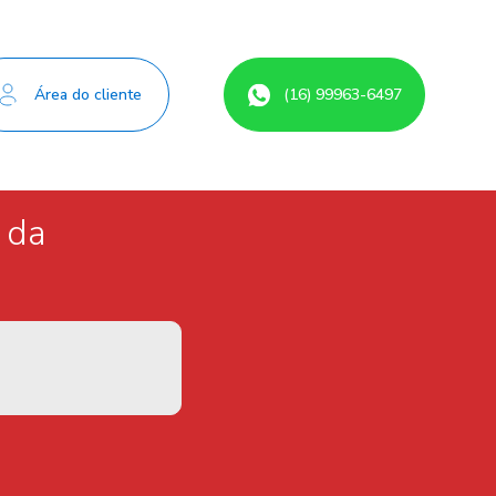
nte ao Projeto Social Cor Ação, localizado no bairro Cidade
pessoas envolvidas com o projeto e testemunhar o impacto
Área do cliente
(16) 99963-6497
 da