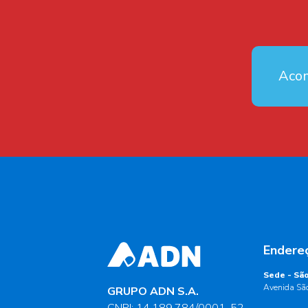
Aco
Endere
Sede - São
Avenida São
GRUPO ADN S.A.
CNPJ: 14.189.784/0001-52