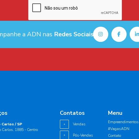
mpanhe a ADN nas
Redes Sociais
ços
Contatos
Menu
Empreendimentos
 Carlos / SP
Vendas
+
#VagasADN
 Carlos, 1885 - Centro
Pós-Vendas
+
Contato