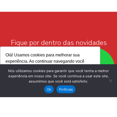
Fique por dentro das novidades
da
Olá! Usamos cookies para melhorar sua
ADN Construtora
experiência. Ao continuar navegando você
aceita sua utilização.
Nós utilizamos cookies para garantir que você tenha a melhor
experiência em nosso site. Se você continua a usar este site,
assumimos que você está satisfeito.
Ok, entendi!
Ok
Políticas
Declaro que li e aceito a Política de Privacidade.